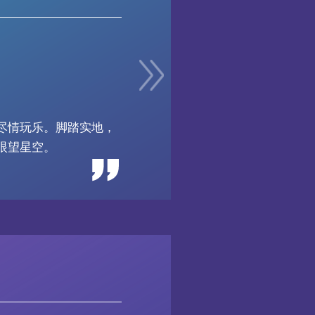
尽情玩乐。脚踏实地，
眼望星空。