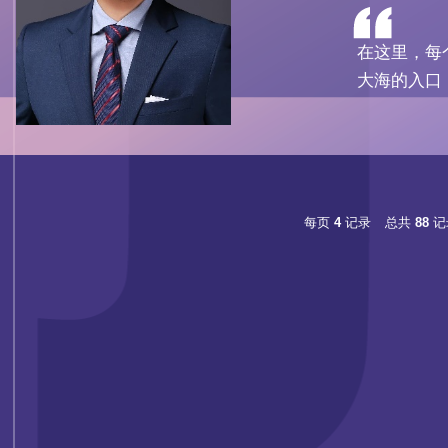
在这里，每
大海的入口
着分子尺度
多能场耦
来，用超快
每页
4
记录
总共
88
记