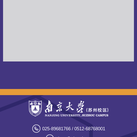
025-89681766 / 0512-68768001