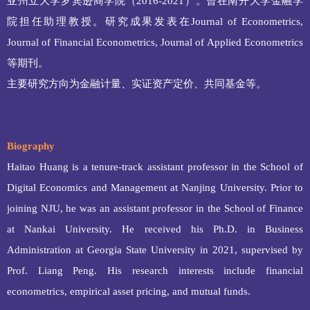
亚州立大学罗宾逊商学院（
2016-2021
）。曾在南开大学金融学
院担任助理教授。研究成果发表在
Journal of Econometrics,
Journal of Financial Econometrics, Journal of Applied Econometrics
等期刊。
主要研究方向为金融计量、实证资产定价、共同基金等。
Biography
Haitao Huang is a tenure-track assistant professor in the School of
Digital Economics and Management at Nanjing University. Prior to
joining NJU, he was an assistant professor in the School of Finance
at Nankai University. He received his Ph.D. in Business
Administration at Georgia State University in 2021, supervised by
Prof. Liang Peng. His research interests include financial
econometrics, empirical asset pricing, and mutual funds.